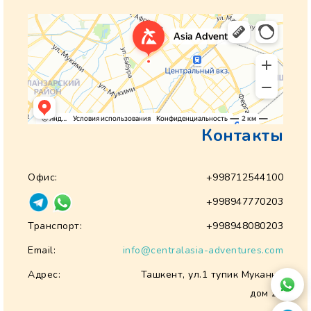
Контакты
Офис:
+998712544100
+998947770203
Транспорт:
+998948080203
Email:
info@centralasia-adventures.com
Адрес:
Ташкент, ул.1 тупик Муканна
дом 28